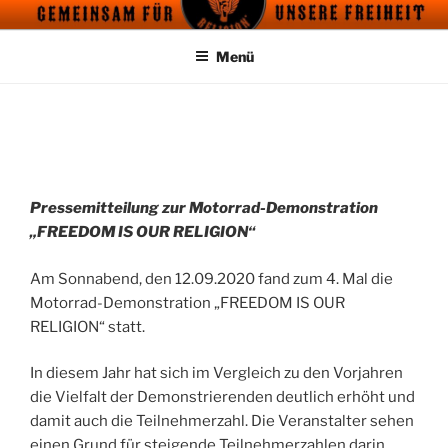
Zum
FREEDOM IS OUR RELIGION
Motorrad Demo – Für die Freiheit und unsere Grundrechte
Inhalt
Menü
springen
PRESSE
Pressemitteilung zur Motorrad-Demonstration
„FREEDOM IS OUR RELIGION“
Am Sonnabend, den 12.09.2020 fand zum 4. Mal die
Motorrad-Demonstration „FREEDOM IS OUR
RELIGION“ statt.
In diesem Jahr hat sich im Vergleich zu den Vorjahren
die Vielfalt der Demonstrierenden deutlich erhöht und
damit auch die Teilnehmerzahl. Die Veranstalter sehen
einen Grund für steigende Teilnehmerzahlen darin,