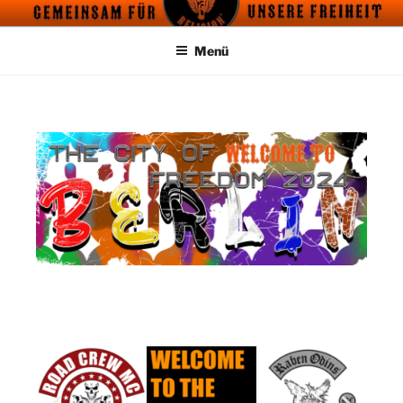
FREEDOM IS OUR RELIGION
Motorrad Demo – Für die Freiheit und unsere Grundrechte
Menü